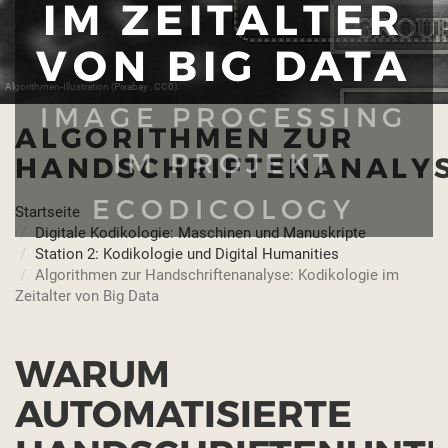
IM ZEITALTER
VON BIG DATA
Algorithmen-Illustration (
Pixabay
,
CC0
).
IMAGE PROCESSING
ALGORITHMEN ZUR
IM PROJEKT
HANDSCHRIFTENANALY
ECODICOLOGY
Startseite
Digitale Kodikologie: Maschinen und Manuskripte
Station 2: Kodikologie und Digital Humanities
Algorithmen zur Handschriftenanalyse: Kodikologie im
Zeitalter von Big Data
WARUM
AUTOMATISIERTE