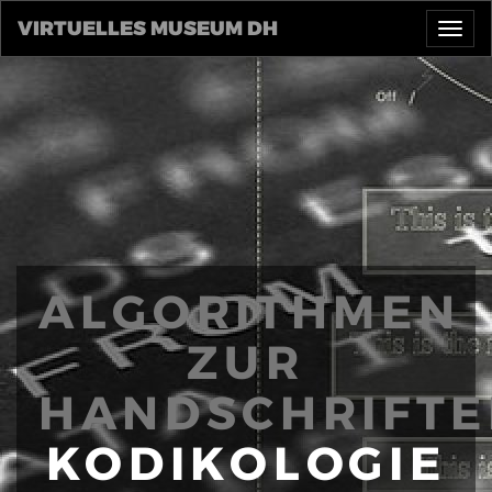
Direkt
VIRTUELLES MUSEUM DH
Togg
zum
navi
Inhalt
ALGORITHMEN
ZUR
HANDSCHRIFT
KODIKOLOGIE