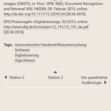
images (SWATI), in: Proc. SPIE 9402, Document Recognition
and Retrieval XXII, 940206, 08. Februar 2015, online:
http://dx.doi.org/10.1117/12.2076124
[28.04.2016].
DFG-Praxisregeln »Digitalisierung«, 02/2013, online:
http://www.dfg.de/formulare/12_151/12_151_de.pdf
[28.04.2016].
Tags
Automatisierte Handschriftenuntersuchung
Software
Digitalisierung
Algorithmen
BOOK
Station 2
Station 2
Die quantitative
TRAVERSAL
Kodikologie
LINKS
FOR
ALGORITHMEN
ZUR